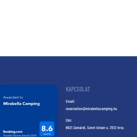
KAPCSOLAT
Email:
reservation@mirabellacamping.hu
Cím:
8621 Zamárdi, Szent István u. 3512 hrsz.