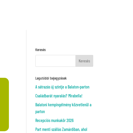
Kérj ajánlatot!
VAGY
Keresés
Legutóbbi bejegyzések
A sátrazás új szintje a Balaton-parton
Családbarát nyaralás? Mirabella!
Balatoni kempingélmény közvetlenül a
parton
Recepciós munkakör 2026
Part menti szállás Zamárdiban, ahol