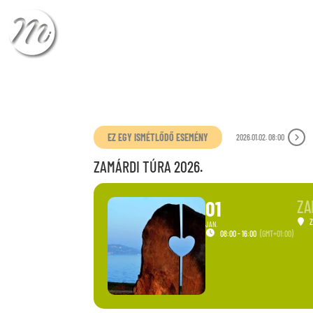
ÉRKEZÉS
TÁVOZÁ
EZ EGY ISMÉTLŐDŐ ESEMÉNY
2026.01.02. 08:00
ZAMÁRDI TÚRA 2026.
01
ZA
JAN.
08:00 - 16:00
(GMT+01:00)