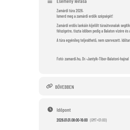
Esemény leírása
Zamárdi túra 2026.
Ismerd meg a zamárdi erdők szépségét!
Zamárdi erdős lankáin kijelölt túraútvonalak segíti
félszigetre, tiszta időben pedig a Balaton vizére 
A túra egyénileg teljesíthető, nem szervezett. Időta
Fotó: zamardi.hu, Dr.-Jantyik-Tibor-Balatoni-hajnal
BŐVEBBEN
Időpont
2026.01.01.
08:00
-
16:00
(GMT+01:00)