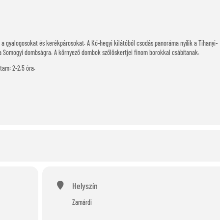
k a gyalogosokat és kerékpárosokat. A Kő-hegyi kilátóból csodás panoráma nyílik a Tihanyi-
és a Somogyi dombságra. A környező dombok szőlőskertjei finom borokkal csábítanak.
rtam: 2-2,5 óra.
Helyszín
Zamárdi