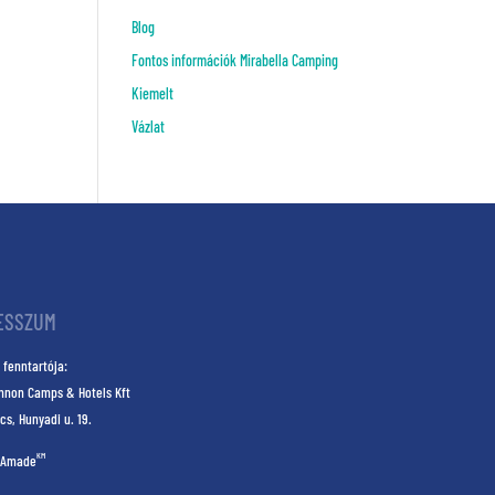
Blog
Fontos információk Mirabella Camping
Kiemelt
Vázlat
ESSZUM
 fenntartója:
nnon Camps & Hotels Kft
cs, Hunyadi u. 19.
KM
Amade