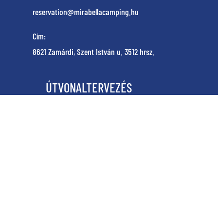
reservation@mirabellacamping.hu
Cím:
8621 Zamárdi, Szent István u. 3512 hrsz.
ÚTVONALTERVEZÉS
KEMPINGTÉRKÉP
KEMPING NYITVA TARTÁSA
2026. ÁPRILIS 17 - OKTÓBER 04