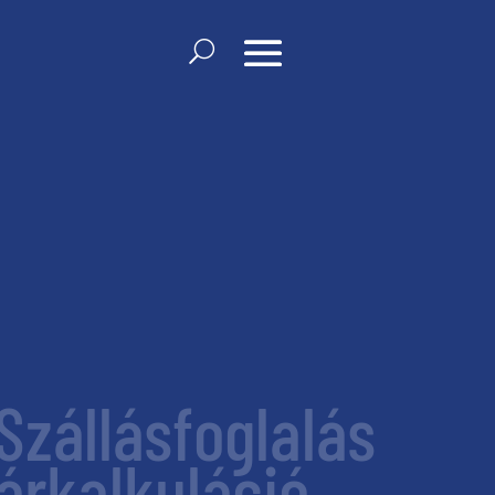
Szállásfoglalás
árkalkuláció