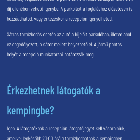
díj ellenében vehető igénybe. A parkolást a foglaláshoz előzetesen is
hozzáadhatod, vagy érkezéskor a recepción igényelheted.
Sátras tartózkodás esetén az autó a kijelölt parkolóban, illetve ahol
ez engedélyezett, a sátor mellett helyezhető el. A jármű pontos
helyét a recepció munkatársai határozzák meg.
Érkezhetnek látogatók a
kempingbe?
Igen. A látogatóknak a recepción látogatójegyet kell vásárolniuk,
amellyel legkésőbb 20:00 óráig tartózkodhatnak a kempingben.