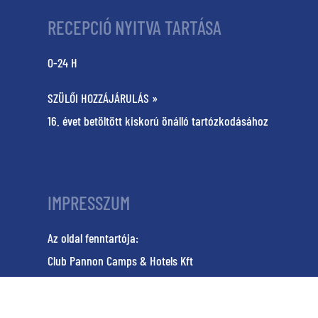
RECEPCIÓ NYITVA TARTÁSA
0-24 H
SZÜLŐI HOZZÁJÁRULÁS »
16. évet betöltött kiskorú önálló tartózkodásához
IMPRESSZUM
Az oldal fenntartója:
Club Pannon Camps & Hotels Kft
7625 Pécs, Hunyadi u. 19.
KM