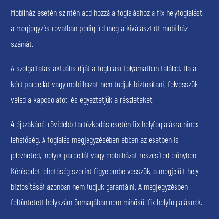
Mobilház esetén szintén add hozzá a foglaláshoz a fix helyfoglalást,
a megjegyzés rovatban pedig írd meg a kiválasztott mobilház
számát.
A szolgáltatás aktuális díját a foglalási folyamatban találod. Ha a
kért parcellát vagy mobilházat nem tudjuk biztosítani, felvesszük
veled a kapcsolatot, és egyeztetjük a részleteket.
4 éjszakánál rövidebb tartózkodás esetén fix helyfoglalásra nincs
lehetőség. A foglalás megjegyzésében ebben az esetben is
jelezheted, melyik parcellát vagy mobilházat részesíted előnyben.
Kérésedet lehetőség szerint figyelembe vesszük, a megjelölt hely
biztosítását azonban nem tudjuk garantálni. A megjegyzésben
feltüntetett helyszám önmagában nem minősül fix helyfoglalásnak.