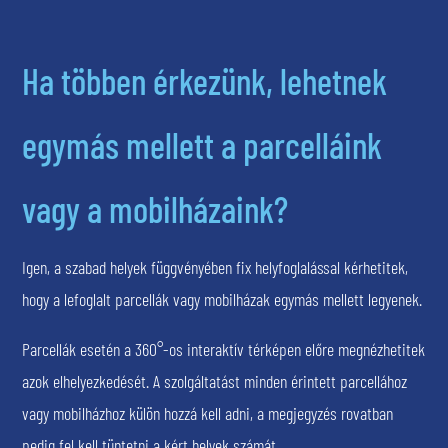
Ha többen érkezünk, lehetnek
egymás mellett a parcelláink
vagy a mobilházaink?
Igen, a szabad helyek függvényében fix helyfoglalással kérhetitek,
hogy a lefoglalt parcellák vagy mobilházak egymás mellett legyenek.
Parcellák esetén a 360°-os interaktív térképen előre megnézhetitek
azok elhelyezkedését. A szolgáltatást minden érintett parcellához
vagy mobilházhoz külön hozzá kell adni, a megjegyzés rovatban
pedig fel kell tüntetni a kért helyek számát.