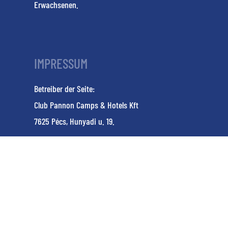
Erwachsenen.
IMPRESSUM
Betreiber der Seite:
Club Pannon Camps & Hotels Kft
7625 Pécs, Hunyadi u. 19.
KM
Design:
Amade
NTAK KE22032291