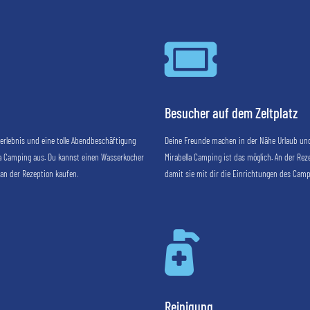

Besucher auf dem Zeltplatz
erlebnis und eine tolle Abendbeschäftigung
Deine Freunde machen in der Nähe Urlaub und
ella Camping aus. Du kannst einen Wasserkocher
Mirabella Camping ist das möglich. An der Rez
an der Rezeption kaufen.
damit sie mit dir die Einrichtungen des Cam

Reinigung