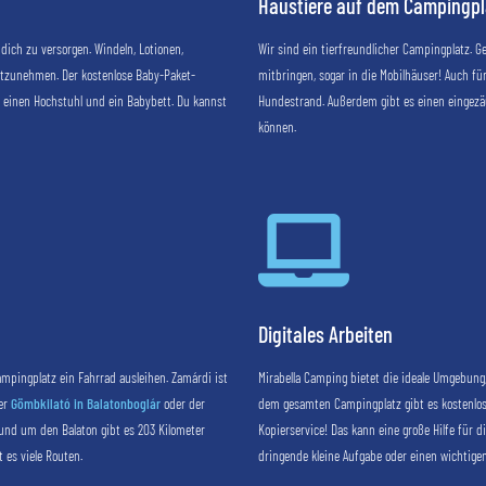
Haustiere auf dem Campingpl
dich zu versorgen. Windeln, Lotionen,
Wir sind ein tierfreundlicher Campingplatz. 
itzunehmen. Der kostenlose Baby-Paket-
mitbringen, sogar in die Mobilhäuser! Auch für
 einen Hochstuhl und ein Babybett. Du kannst
Hundestrand. Außerdem gibt es einen eingez
können.

Digitales Arbeiten
ampingplatz ein Fahrrad ausleihen. Zamárdi ist
Mirabella Camping bietet die ideale Umgebung
der
Gömbkilató in Balatonboglár
oder der
dem gesamten Campingplatz gibt es kostenlo
Rund um den Balaton gibt es 203 Kilometer
Kopierservice! Das kann eine große Hilfe für d
 es viele Routen.
dringende kleine Aufgabe oder einen wichtig