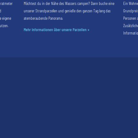
dratmeter
Möchtest du in der Nähe des Wassers campen? Dann buche eine
Ein Wohnwa
d
unserer Strandparzellen und genieße den ganzen Tag lang das
Grundpreis
e eigene
atemberaubende Panorama.
Personen a
utzen.
Zusätzlich
Mehr Informationen über unsere Parzellen »
Informatio