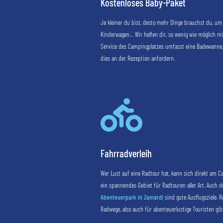
Kostenloses Baby-Paket
Je kleiner du bist, desto mehr Dinge brauchst du, um 
Kinderwagen… Wir helfen dir, so wenig wie möglich m
Service des Campingplatzes umfasst eine Badewanne,
dies an der Rezeption anfordern.

Fahrradverleih
Wer Lust auf eine Radtour hat, kann sich direkt am C
ein spannendes Gebiet für Radtouren aller Art. Auch 
Abenteuerpark in Zamárdi
sind gute Ausflugsziele. 
Radwege, also auch für abenteuerlustige Touristen gibt