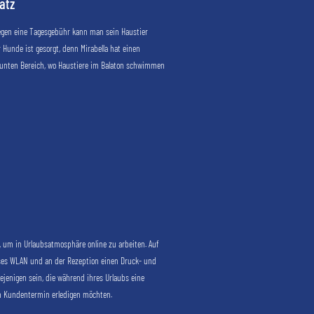
atz
Gegen eine Tagesgebühr kann man sein Haustier
 Hunde ist gesorgt, denn Mirabella hat einen
äunten Bereich, wo Haustiere im Balaton schwimmen
, um in Urlaubsatmosphäre online zu arbeiten. Auf
ses WLAN und an der Rezeption einen Druck- und
iejenigen sein, die während ihres Urlaubs eine
en Kundentermin erledigen möchten.