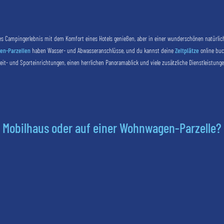
s Campingerlebnis mit dem Komfort eines Hotels genießen, aber in einer wunderschönen natürlic
n-Parzellen
haben Wasser- und Abwasseranschlüsse, und du kannst deine
Zeltplätze
online buc
eit- und Sporteinrichtungen, einen herrlichen Panoramablick und viele zusätzliche Dienstleistunge
 Mobilhaus oder auf einer Wohnwagen-Parzelle?