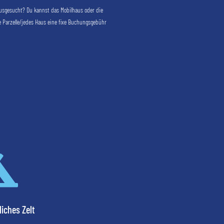
sgesucht? Du kannst das Mobilhaus oder die
 Parzelle/jedes Haus eine fixe Buchungsgebühr

liches Zelt