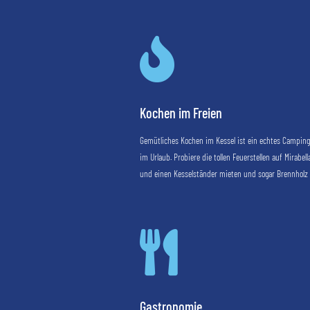

Kochen im Freien
Gemütliches Kochen im Kessel ist ein echtes Camping
im Urlaub. Probiere die tollen Feuerstellen auf Mirab
und einen Kesselständer mieten und sogar Brennholz 

Gastronomie