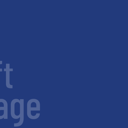
t
age