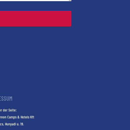
ESSUM
r der Seite:
nnon Camps & Hotels Kft
cs, Hunyadi u. 19.