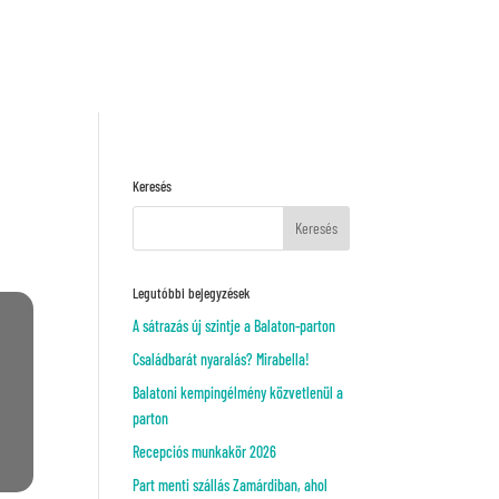
Kérj ajánlatot!
VAGY
Keresés
Legutóbbi bejegyzések
A sátrazás új szintje a Balaton-parton
Családbarát nyaralás? Mirabella!
Balatoni kempingélmény közvetlenül a
parton
Recepciós munkakör 2026
Part menti szállás Zamárdiban, ahol