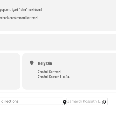
 popcorn, igazi “retro” mozi érzés!
facebook.com/zamardikertmozi
Helyszín
Zamárdi Kertmozi
Zamárdi Kossuth L. u. 14.
Destination Address - Zamárdi Kertmozi