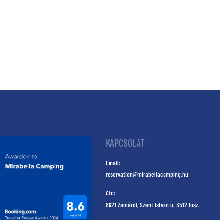
KAPCSOLAT
Email:
reservation@mirabellacamping.hu
Cím:
8621 Zamárdi, Szent István u. 3512 hrsz.