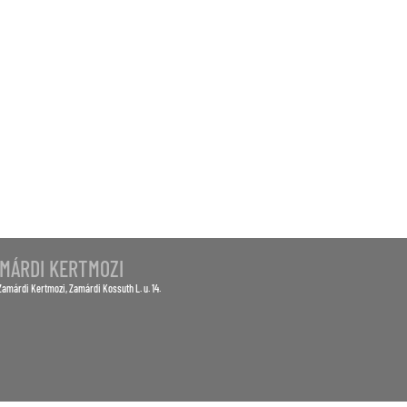
S
MÁRDI KERTMOZI
Zamárdi Kertmozi
, Zamárdi Kossuth L. u. 14.