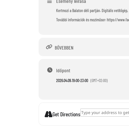
Esemény leírása
Kertmozi a Balaton déli partján. Digitális vetítőgép,
További információk és moziműsor: https://www.
BŐVEBBEN
Időpont
2026.04.09.
19:00
-
23:00
(GMT+02:00)
Address - Zamárdi Kertmozi []
Get Directions