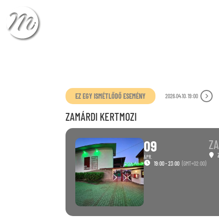
ÉRKEZÉS
TÁVOZÁ
EZ EGY ISMÉTLŐDŐ ESEMÉNY
2026.04.10. 19:00
ZAMÁRDI KERTMOZI
09
ZA
ÁPR.
19:00 - 23:00
(GMT+02:00)