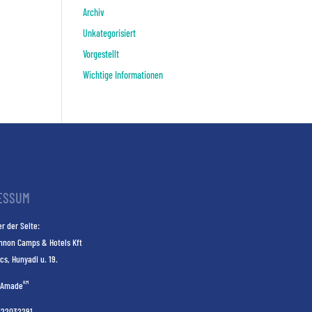
Archiv
Unkategorisiert
Vorgestellt
Wichtige Informationen
ESSUM
r der Seite:
nnon Camps & Hotels Kft
cs, Hunyadi u. 19.
KM
Amade
E22032291