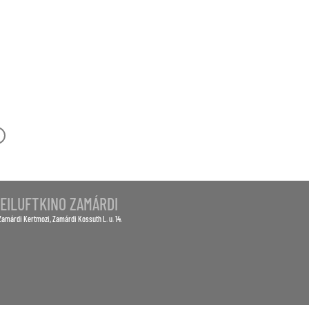
-OUT
EILUFTKINO ZAMÁRDI
Zamárdi Kertmozi
, Zamárdi Kossuth L. u. 14.