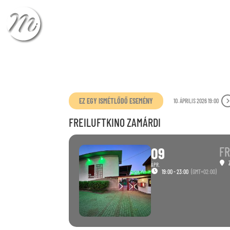
CHECK-IN
CHECK
EZ EGY ISMÉTLŐDŐ ESEMÉNY
10. ÁPRILIS 2026 19:00
FREILUFTKINO ZAMÁRDI
09
FR
ÁPR.
19:00 - 23:00
(GMT+02:00)