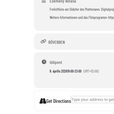
Esemény leírása
Freiluftkino am Südufer des Plattensees. Digitalpro
Weitere Informationen und das Filmprogramm: ht
BŐVEBBEN
Időpont
9. április 2026
19:00
-
23:00
(GMT+02:00)
Address - Freiluftkino Zamárdi []
Get Directions