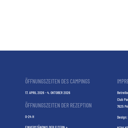
ÖFFNUNGSZEITEN DES CAMPINGS
IMPR
17. APRIL 2026 - 4. OKTOBER 2026
Betreibe
Club Pa
ÖFFNUNGSZEITEN DER REZEPTION
7625 Pé
0-24 H
Design:
EINVERSTÄNDNIS DER ELTERN »
NTAK K