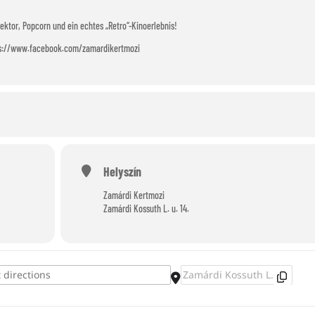
jektor, Popcorn und ein echtes „Retro“-Kinoerlebnis!
tps://www.facebook.com/zamardikertmozi
Helyszín
Zamárdi Kertmozi
Zamárdi Kossuth L. u. 14.
Destination Address - Freiluftkino Zamá