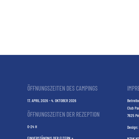
ÖFFNUNGSZEITEN DES CAMPINGS
IMPR
17. APRIL 2026 - 4. OKTOBER 2026
Betreibe
Club Pa
ÖFFNUNGSZEITEN DER REZEPTION
7625 Pé
0-24 H
Design:
EINVERSTÄNDNIS DER ELTERN »
NTAK K