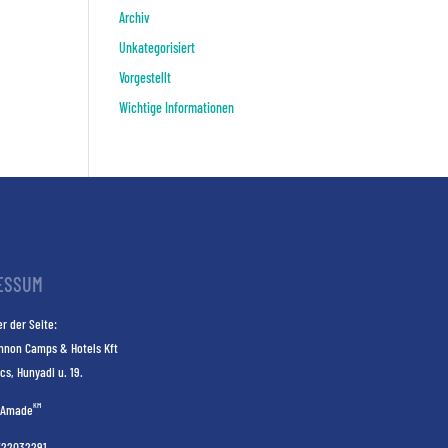
Archiv
Unkategorisiert
Vorgestellt
Wichtige Informationen
ESSUM
r der Seite:
nnon Camps & Hotels Kft
cs, Hunyadi u. 19.
KM
Amade
E22032291