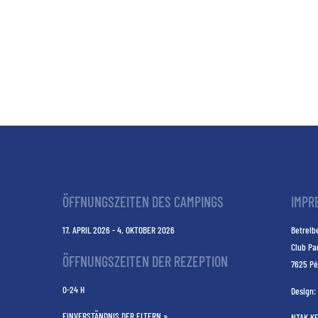
ÖFFNUNGSZEITEN DES CAMPINGS
IMPR
17. APRIL 2026 - 4. OKTOBER 2026
Betreibe
Club Pa
ÖFFNUNGSZEITEN DER REZEPTION
7625 Pé
0-24 H
Design:
EINVERSTÄNDNIS DER ELTERN »
NTAK K