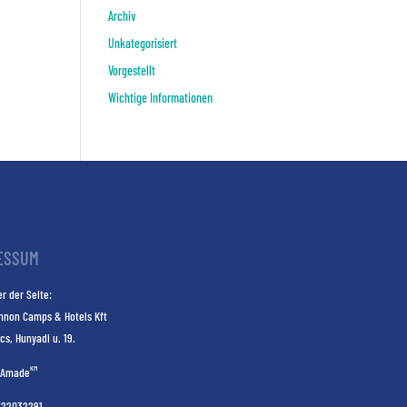
Archiv
Unkategorisiert
Vorgestellt
Wichtige Informationen
ESSUM
r der Seite:
nnon Camps & Hotels Kft
cs, Hunyadi u. 19.
KM
Amade
E22032291