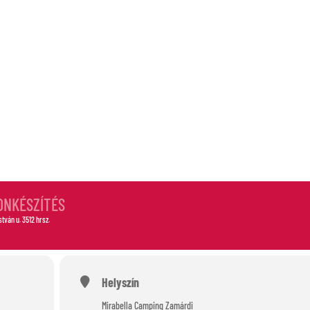
S
ONKÉSZÍTÉS
István u. 3512 hrsz.
Helyszín
Mirabella Camping Zamárdi