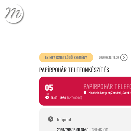
ÉRKEZÉS
TÁVOZÁ
EZ EGY ISMÉTLŐDŐ ESEMÉNY
2026.07.26. 18:00
PAPÍRPOHÁR TELEFONKÉSZÍTÉS
05
PAPÍRPOHÁR TELEF
Mirabella Camping Zamárdi
, Szent 
JÚL.
18:00 - 18:50
(GMT+02:00)
Időpont
2026.07.05.
18:00
-
18:50
(GMT+02:00)