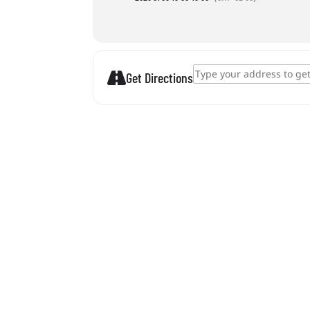
Address - Papírpohár telefonkészíté
Get Directions