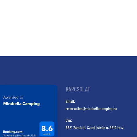
KAPCSOLAT
Email:
reservation@mirabellacamping.hu
Cím:
8621 Zamárdi, Szent István u. 3512 hrsz.