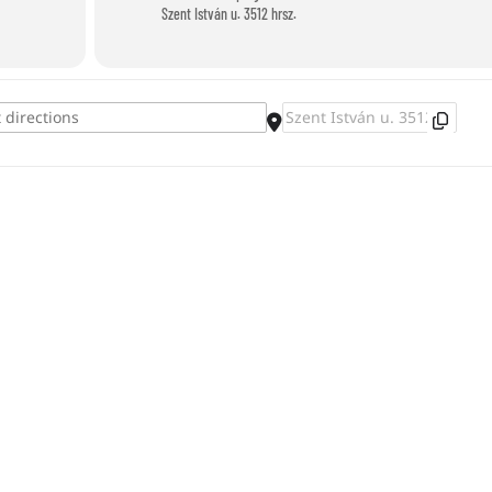
Szent István u. 3512 hrsz.
s []
Destination Address - Papírpohár telefo