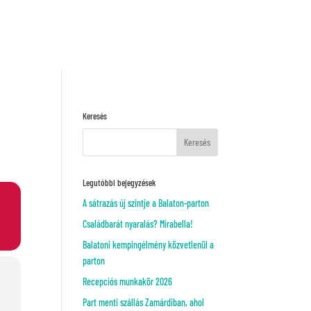
Kérj ajánlatot!
VAGY
Keresés
Legutóbbi bejegyzések
A sátrazás új szintje a Balaton-parton
Családbarát nyaralás? Mirabella!
Balatoni kempingélmény közvetlenül a
parton
Recepciós munkakör 2026
Part menti szállás Zamárdiban, ahol