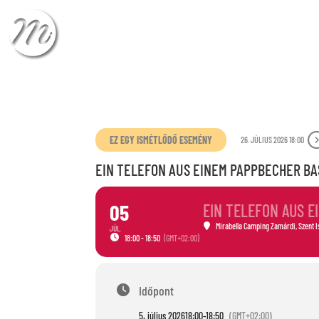
CHECK-IN
CHECK
EZ EGY ISMÉTLŐDŐ ESEMÉNY
26. JÚLIUS 2026 18:00
EIN TELEFON AUS EINEM PAPPBECHER B
05
EIN TELEFON AUS 
Mirabella Camping Zamárdi
, Szent 
JÚL.
18:00 - 18:50
(GMT+02:00)
Időpont
5. július 2026
18:00
-
18:50
(GMT+02:00)