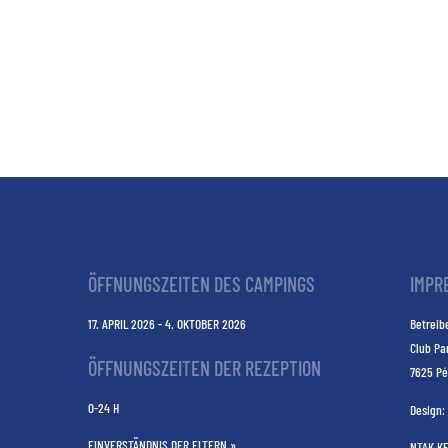
ÖFFNUNGSZEITEN DES CAMPINGS
IMPR
17. APRIL 2026 - 4. OKTOBER 2026
Betreibe
Club Pa
ÖFFNUNGSZEITEN DER REZEPTION
7625 Pé
0-24 H
Design:
EINVERSTÄNDNIS DER ELTERN »
NTAK K