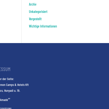
Archiv
Unkategorisiert
Vorgestellt
Wichtige Informationen
ESSUM
r der Seite:
nnon Camps & Hotels Kft
cs, Hunyadi u. 19.
KM
Amade
E22032291