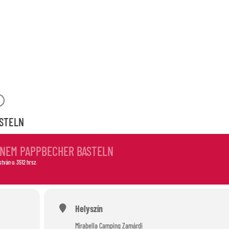
-OUT
ASTELN
EINEM PAPPBECHER BASTELN
István u. 3512 hrsz.
Helyszín
Mirabella Camping Zamárdi