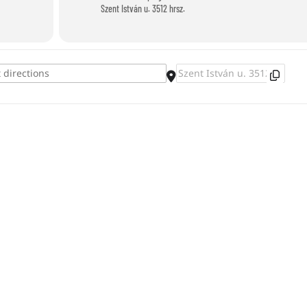
Szent István u. 3512 hrsz.
appbecher basteln []
Destination Address - Ein Telefon aus 