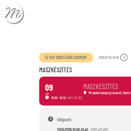
ÉRKEZÉS
TÁVOZÁ
EZ EGY ISMÉTLŐDŐ ESEMÉNY
2026.07.30. 10:00
MASZKÉSZÍTÉS
09
MASZKÉSZÍTÉS
Mirabella Camping Zamárdi
, Szent 
JÚL.
10:00 - 10:45
(GMT+02:00)
Időpont
2026.07.09.
10:00
-
10:45
(GMT+02:00)