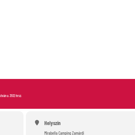
S
István u. 3512 hrsz.
Helyszín
Mirabella Camping Zamárdi