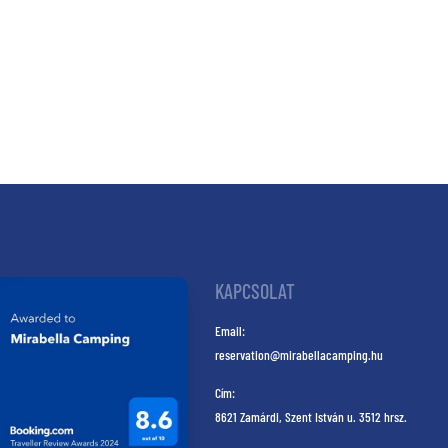
KAPCSOLAT
Email:
reservation@mirabellacamping.hu
Cím:
8621 Zamárdi, Szent István u. 3512 hrsz.