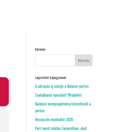
Kérj ajánlatot!
VAGY
Keresés
Legutóbbi bejegyzések
A sátrazás új szintje a Balaton-parton
Családbarát nyaralás? Mirabella!
Balatoni kempingélmény közvetlenül a
parton
Recepciós munkakör 2026
Part menti szállás Zamárdiban, ahol