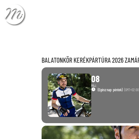
ÉRKEZÉS
TÁVOZÁ
BALATONKÖR KERÉKPÁRTÚRA 2026 ZAMÁ
08
MÁJ.
(Egész nap: péntek)
(GMT+02:00