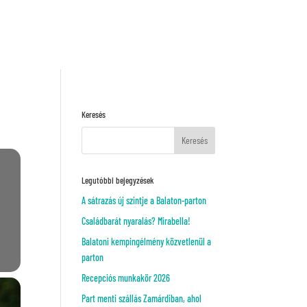
Kérj ajánlatot!
VAGY
Keresés
Legutóbbi bejegyzések
A sátrazás új szintje a Balaton-parton
Családbarát nyaralás? Mirabella!
Balatoni kempingélmény közvetlenül a
parton
Recepciós munkakör 2026
Part menti szállás Zamárdiban, ahol