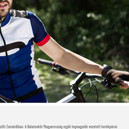
között Zamárdiban. A Balatonkör Magyarország egyik legnagyobb vezetett kerékpáros