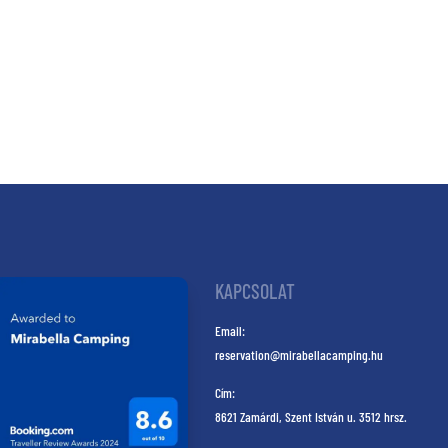
KAPCSOLAT
Email:
reservation@mirabellacamping.hu
Cím:
8621 Zamárdi, Szent István u. 3512 hrsz.