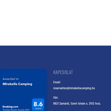
KAPCSOLAT
Email:
reservation@mirabellacamping.hu
Cím:
8621 Zamárdi, Szent István u. 3512 hrsz.