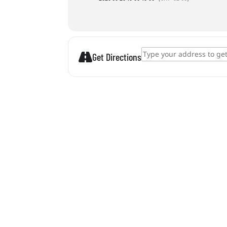
Address - Balatoni kincskeresés []
Get Directions