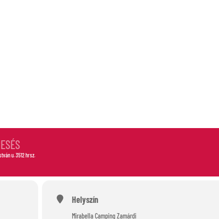
S
RESÉS
István u. 3512 hrsz.
Helyszín
Mirabella Camping Zamárdi