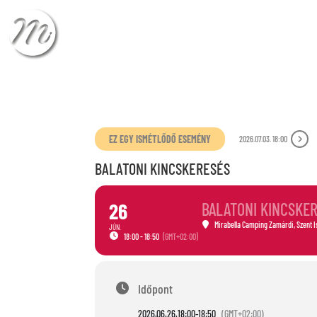
ÉRKEZÉS
TÁVOZÁ
EZ EGY ISMÉTLŐDŐ ESEMÉNY
2026.07.03. 18:00
BALATONI KINCSKERESÉS
26
BALATONI KINCSKE
Mirabella Camping Zamárdi
, Szent 
JÚN.
18:00 - 18:50
(GMT+02:00)
Időpont
2026.06.26.
18:00
-
18:50
(GMT+02:00)