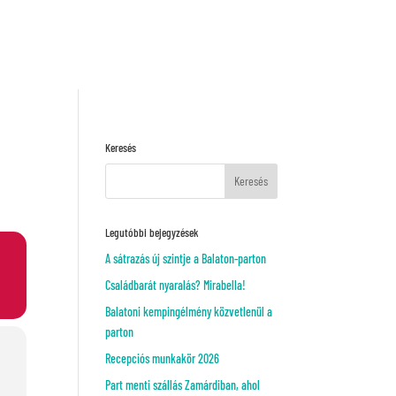
Kérj ajánlatot!
VAGY
Keresés
Legutóbbi bejegyzések
A sátrazás új szintje a Balaton-parton
Családbarát nyaralás? Mirabella!
Balatoni kempingélmény közvetlenül a
parton
Recepciós munkakör 2026
Part menti szállás Zamárdiban, ahol