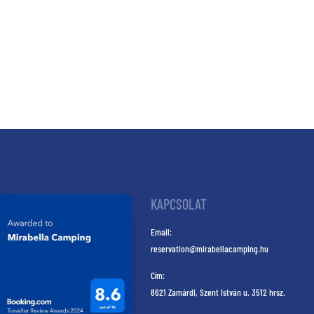
KAPCSOLAT
Email:
reservation@mirabellacamping.hu
Cím:
8621 Zamárdi, Szent István u. 3512 hrsz.