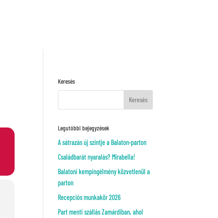
Kérj ajánlatot!
VAGY
Keresés
Legutóbbi bejegyzések
A sátrazás új szintje a Balaton-parton
Családbarát nyaralás? Mirabella!
Balatoni kempingélmény közvetlenül a
parton
Recepciós munkakör 2026
Part menti szállás Zamárdiban, ahol