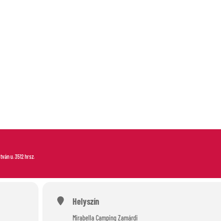
S
stván u. 3512 hrsz.
Helyszín
Mirabella Camping Zamárdi