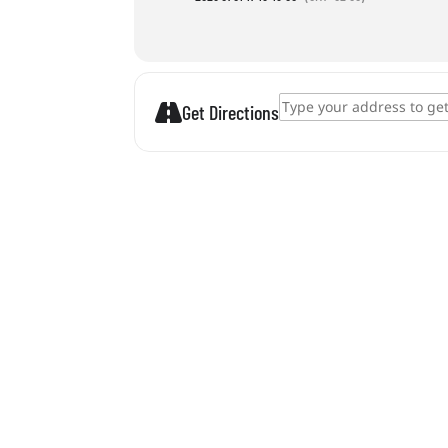
Address - Aszfaltrajz []
Get Directions