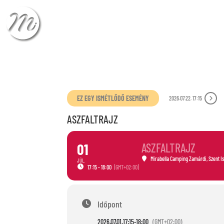
ÉRKEZÉS
TÁVOZÁ
EZ EGY ISMÉTLŐDŐ ESEMÉNY
2026.07.22. 17:15
ASZFALTRAJZ
01
ASZFALTRAJZ
Mirabella Camping Zamárdi
, Szent I
JÚL.
17:15 - 18:00
(GMT+02:00)
Időpont
2026.07.01.
17:15
-
18:00
(GMT+02:00)