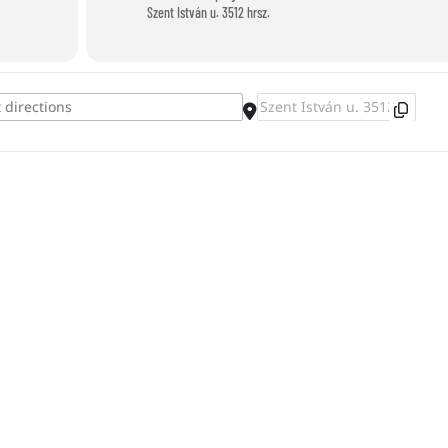
Szent István u. 3512 hrsz.
Destination Address - Aszfaltrajz []