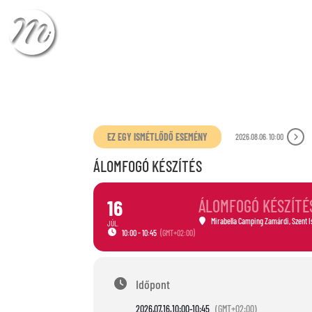
ÉRKEZÉS
TÁVOZÁ
EZ EGY ISMÉTLŐDŐ ESEMÉNY
2026.08.06. 10:00
ÁLOMFOGÓ KÉSZÍTÉS
16
ÁLOMFOGÓ KÉSZÍTÉ
Mirabella Camping Zamárdi
, Szent 
JÚL.
10:00 - 10:45
(GMT+02:00)
Időpont
2026.07.16.
10:00
-
10:45
(GMT+02:00)