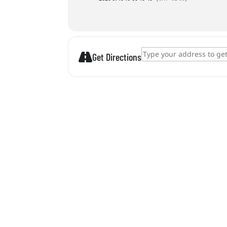
Address - Álomfogó készítés []
Get Directions