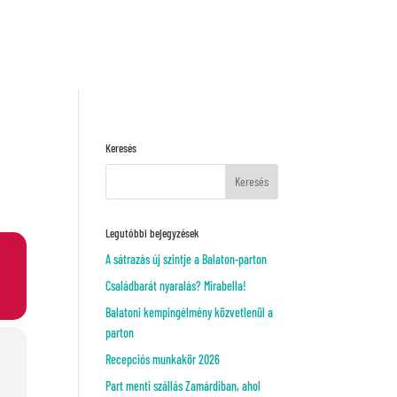
Kérj ajánlatot!
VAGY
Keresés
Legutóbbi bejegyzések
A sátrazás új szintje a Balaton-parton
Családbarát nyaralás? Mirabella!
Balatoni kempingélmény közvetlenül a
parton
Recepciós munkakör 2026
Part menti szállás Zamárdiban, ahol