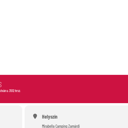
S
S
István u. 3512 hrsz.
Helyszín
Mirabella Camping Zamárdi