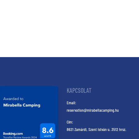
KAPCSOLAT
Email:
reservation@mirabellacamping.hu
Cím:
8621 Zamárdi, Szent István u. 3512 hrsz.