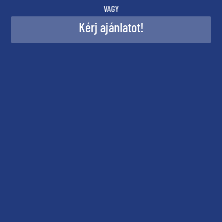
VAGY
Kérj ajánlatot!