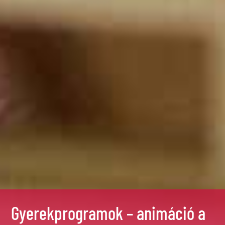
Gyerekprogramok – animáció a