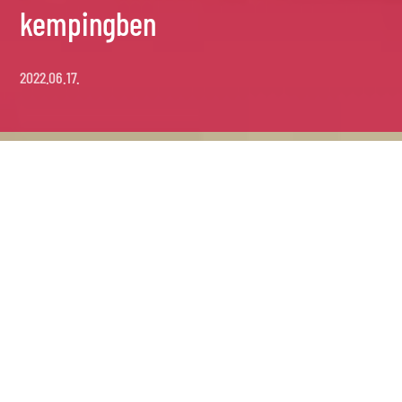
kempingben
2022.06.17.
Gyerekprogramok –
animáció a kempingben