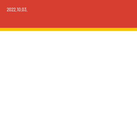
2022.10.03.
Elfoglalt vagy? – akkor az
előfoglalás neked való