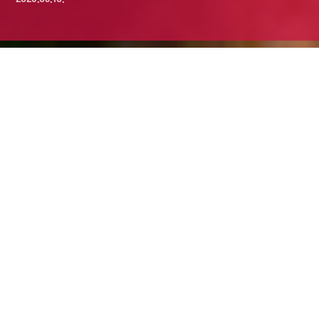
A tavaszi kempingezés a
Balatonnál
Előfoglalás, előnyök, zamárdi
programkavalkád