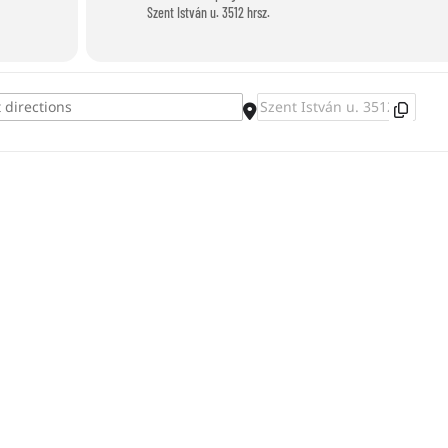
Szent István u. 3512 hrsz.
Destination Address - Hufeisenwerfen [