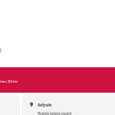
-OUT
stván u. 3512 hrsz.
Helyszín
Mirabella Camping Zamárdi