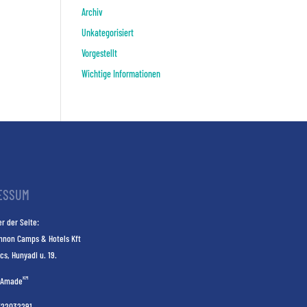
Archiv
Unkategorisiert
Vorgestellt
Wichtige Informationen
ESSUM
r der Seite:
nnon Camps & Hotels Kft
cs, Hunyadi u. 19.
KM
Amade
E22032291