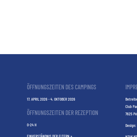
ÖFFNUNGSZEITEN DES CAMPINGS
IMPR
17. APRIL 2026 - 4. OKTOBER 2026
Betreibe
Club Pa
ÖFFNUNGSZEITEN DER REZEPTION
7625 Pé
0-24 H
Design:
EINVERSTÄNDNIS DER ELTERN »
NTAK K