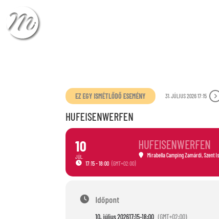
CHECK-IN
CHECK
EZ EGY ISMÉTLŐDŐ ESEMÉNY
31. JÚLIUS 2026 17:15
HUFEISENWERFEN
10
HUFEISENWERFEN
Mirabella Camping Zamárdi
, Szent I
JÚL.
17:15 - 18:00
(GMT+02:00)
Időpont
10. július 2026
17:15
-
18:00
(GMT+02:00)