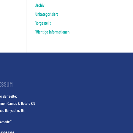
Archiv
Unkategorisiert
Vorgestellt
Wichtige Informationen
ESSUM
r der Seite:
nnon Camps & Hotels Kft
cs, Hunyadi u. 19.
KM
Amade
E22032291