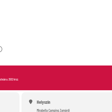
-OUT
István u. 3512 hrsz.
Helyszín
Mirabella Camping Zamárdi