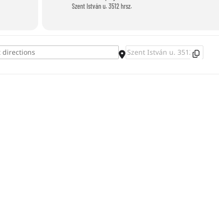
Szent István u. 3512 hrsz.
Destination Address - Balaton Bingo []