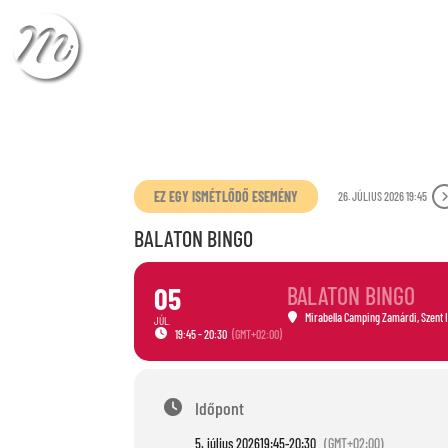
CHECK-IN
CHECK
EZ EGY ISMÉTLŐDŐ ESEMÉNY
26. JÚLIUS 2026 19:45
BALATON BINGO
05
BALATON BINGO
Mirabella Camping Zamárdi
, Szent 
JÚL.
19:45 - 20:30
(GMT+02:00)
Időpont
5. július 2026
19:45
-
20:30
(GMT+02:00)