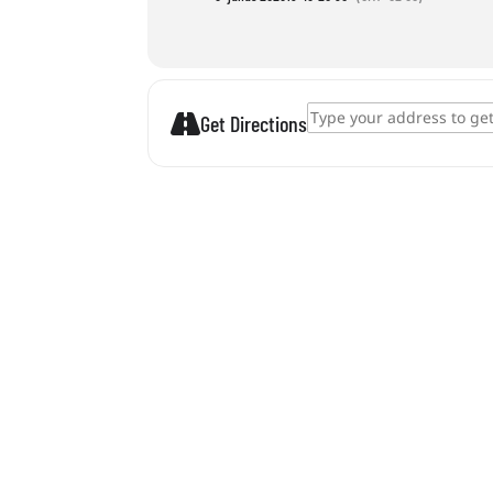
Address - Balaton Bingo []
Get Directions