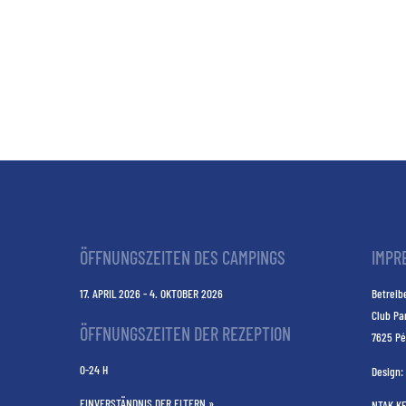
ÖFFNUNGSZEITEN DES CAMPINGS
IMPR
17. APRIL 2026 - 4. OKTOBER 2026
Betreibe
Club Pa
ÖFFNUNGSZEITEN DER REZEPTION
7625 Pé
0-24 H
Design:
EINVERSTÄNDNIS DER ELTERN »
NTAK K