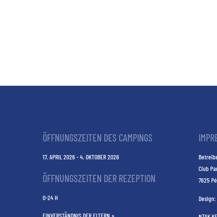
ÖFFNUNGSZEITEN DES CAMPINGS
IMPR
17. APRIL 2026 - 4. OKTOBER 2026
Betreibe
Club Pa
ÖFFNUNGSZEITEN DER REZEPTION
7625 Pé
0-24 H
Design:
EINVERSTÄNDNIS DER ELTERN »
NTAK K