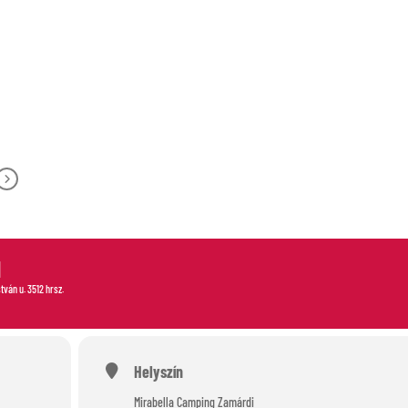
-OUT
N
stván u. 3512 hrsz.
Helyszín
Mirabella Camping Zamárdi