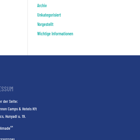
Archiv
Unkategorisiert
Vorgestellt
Wichtige Informationen
ESSUM
r der Seite:
nnon Camps & Hotels Kft
cs, Hunyadi u. 19.
KM
Amade
E22032291