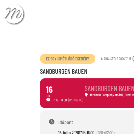
CHECK-IN
CHECK
EZ EGY ISMÉTLŐDŐ ESEMÉNY
6. AUGUSZTUS 2026 17:15
SANDBURGEN BAUEN
16
SANDBURGEN BAUE
Mirabella Camping Zamárdi
, Szent I
JÚL.
17:15 - 18:00
(GMT+02:00)
Időpont
16. július 2026
17:15
-
18:00
(GMT+02:00)