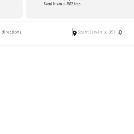
Szent István u. 3512 hrsz.
Destination Address - Sandburgen baue