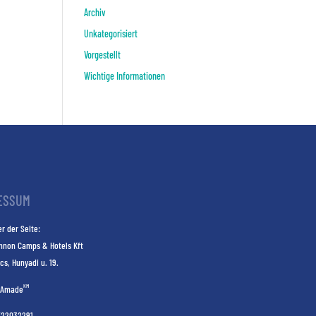
Archiv
Unkategorisiert
Vorgestellt
Wichtige Informationen
ESSUM
r der Seite:
nnon Camps & Hotels Kft
cs, Hunyadi u. 19.
KM
Amade
E22032291