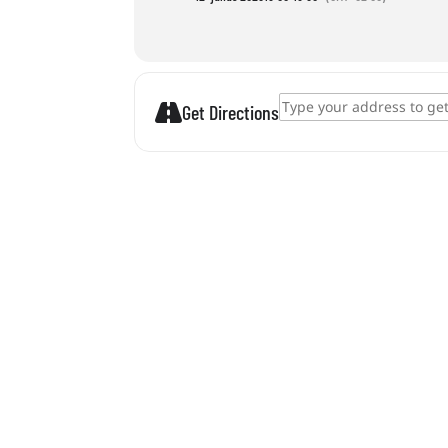
Address - Kokarden basteln []
Get Directions