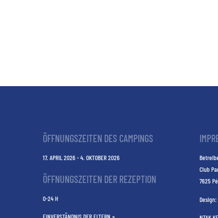
ÖFFNUNGSZEITEN DES CAMPINGS
IMPR
17. APRIL 2026 - 4. OKTOBER 2026
Betreibe
Club Pa
ÖFFNUNGSZEITEN DER REZEPTION
7625 Pé
0-24 H
Design:
EINVERSTÄNDNIS DER ELTERN »
NTAK K