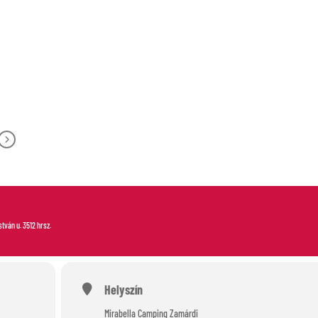
-OUT
N
István u. 3512 hrsz.
Helyszín
Mirabella Camping Zamárdi