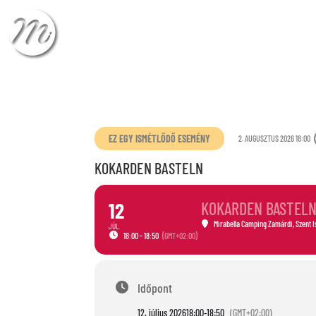
CHECK-IN
CHECK
EZ EGY ISMÉTLŐDŐ ESEMÉNY
2. AUGUSZTUS 2026 18:00
KOKARDEN BASTELN
12
KOKARDEN BASTEL
Mirabella Camping Zamárdi
, Szent 
JÚL.
18:00 - 18:50
(GMT+02:00)
Időpont
12. július 2026
18:00
-
18:50
(GMT+02:00)