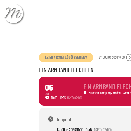
CHECK-IN
CHECK
EZ EGY ISMÉTLŐDŐ ESEMÉNY
27. JÚLIUS 2026 10:00
EIN ARMBAND FLECHTEN
06
EIN ARMBAND FLEC
Mirabella Camping Zamárdi
, Szent 
JÚL.
10:00 - 10:45
(GMT+02:00)
Időpont
6. július 2026
10:00
-
10:45
(GMT+02:00)