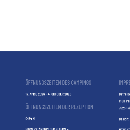
ÖFFNUNGSZEITEN DES CAMPINGS
IMPR
17. APRIL 2026 - 4. OKTOBER 2026
Betreibe
Club Pa
ÖFFNUNGSZEITEN DER REZEPTION
7625 Pé
0-24 H
Design:
EINVERSTÄNDNIS DER ELTERN »
NTAK K