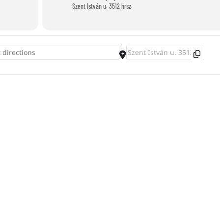
Szent István u. 3512 hrsz.
Destination Address - Ein Armband flec