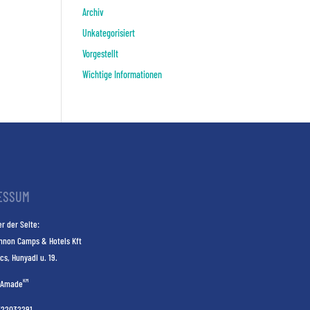
Archiv
Unkategorisiert
Vorgestellt
Wichtige Informationen
ESSUM
r der Seite:
nnon Camps & Hotels Kft
cs, Hunyadi u. 19.
KM
Amade
E22032291