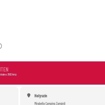
-OUT
HTEN
István u. 3512 hrsz.
Helyszín
Mirabella Camping Zamárdi