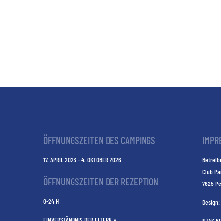
ÖFFNUNGSZEITEN DES CAMPINGS
IMPR
17. APRIL 2026 - 4. OKTOBER 2026
Betreibe
Club Pa
ÖFFNUNGSZEITEN DER REZEPTION
7625 Pé
0-24 H
Design:
EINVERSTÄNDNIS DER ELTERN »
NTAK K