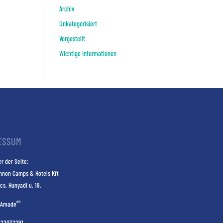
Archiv
Unkategorisiert
Vorgestellt
Wichtige Informationen
ESSUM
r der Seite:
nnon Camps & Hotels Kft
cs, Hunyadi u. 19.
KM
Amade
E22032291