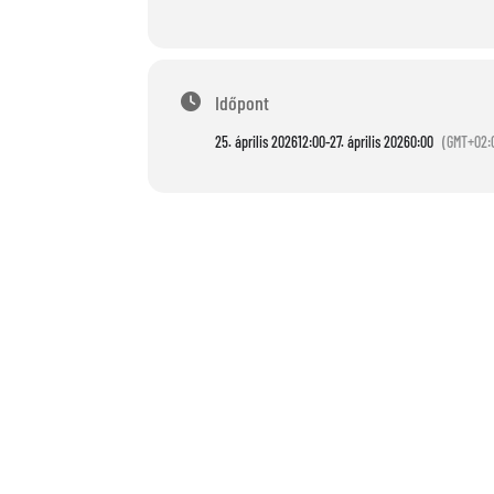
Időpont
25. április 2026
12:00
-
27. április 2026
0:00
(GMT+02: