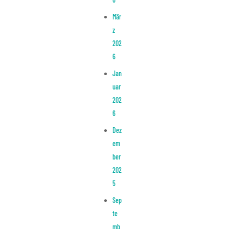
Mär
z
202
6
Jan
uar
202
6
Dez
em
ber
202
5
Sep
te
mb