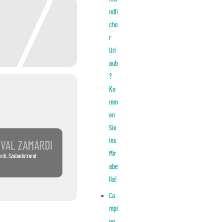
ndli
che
r
Url
aub
?
Ko
mm
en
Sie
ins
IVAL ZAMÁRDI
Mir
árdi, Szabadstrand
abe
lla!
Ca
mpi
ng