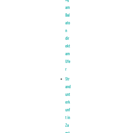
am
Bal
ato
n
dir
ekt
am
Ufe
r
Str
and
unt
erk
unf
t in
Za
má