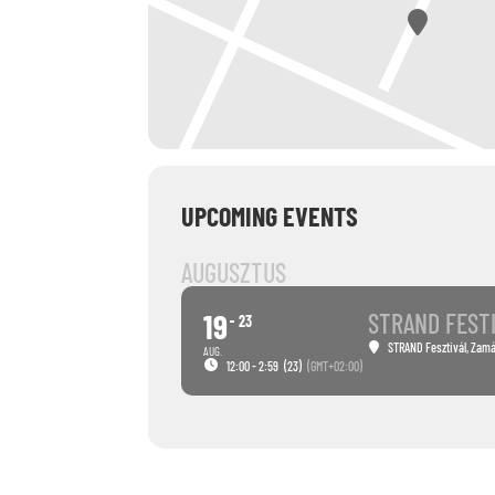
UPCOMING EVENTS
AUGUSZTUS
19
STRAND FEST
23
STRAND Fesztivál
, Zam
AUG.
12:00 - 2:59
(23)
(GMT+02:00)