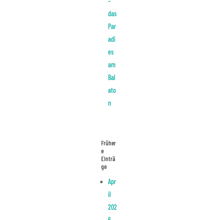
–
das
Par
adi
es
am
Bal
ato
n
Früher
e
Einträ
ge
Apr
il
202
6