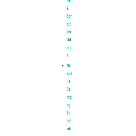
hen
?
Sor
glo
ser
Url
aub
!
Mir
abe
lla
Ca
mpi
ng
Za
má
rdi