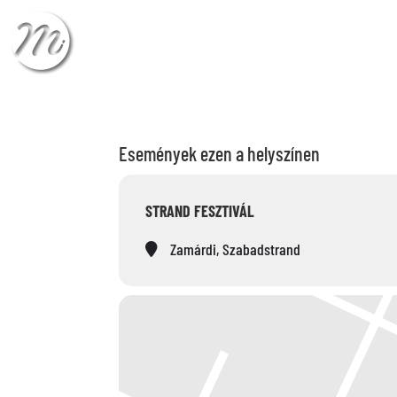
CHECK-IN
CHECK
Események ezen a helyszínen
STRAND FESZTIVÁL
Zamárdi, Szabadstrand