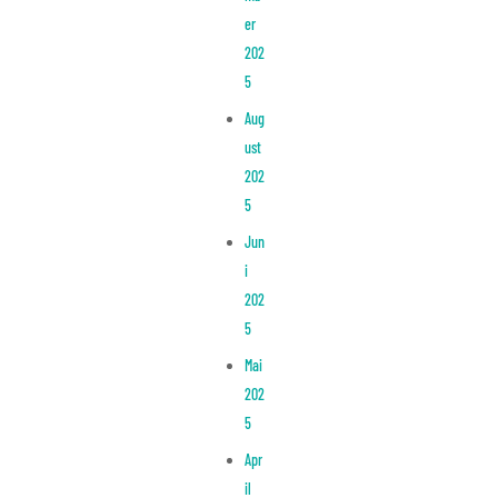
er
202
5
Aug
ust
202
5
Jun
i
202
5
Mai
202
5
Apr
il