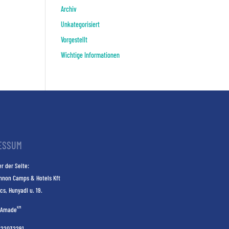
Archiv
Unkategorisiert
Vorgestellt
Wichtige Informationen
ESSUM
r der Seite:
nnon Camps & Hotels Kft
cs, Hunyadi u. 19.
KM
Amade
E22032291