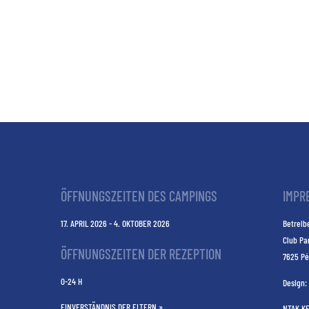
ÖFFNUNGSZEITEN DES CAMPINGS
IMPR
17. APRIL 2026 - 4. OKTOBER 2026
Betreibe
Club Pa
ÖFFNUNGSZEITEN DER REZEPTION
7625 Pé
0-24 H
Design:
EINVERSTÄNDNIS DER ELTERN »
NTAK K