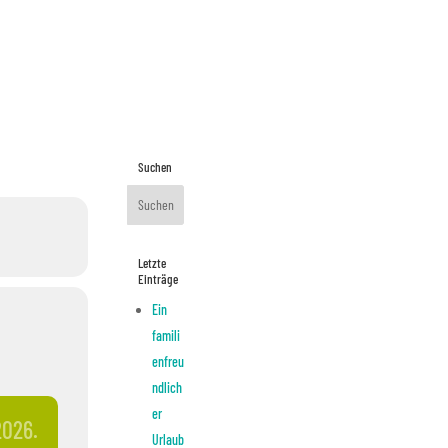
-OUT
Suchen
Letzte
Einträge
Ein
famili
enfreu
ndlich
er
2026.
Urlaub