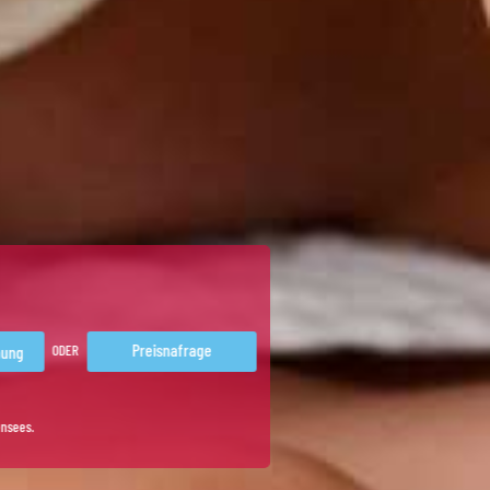
Preisnafrage
ODER
ensees.