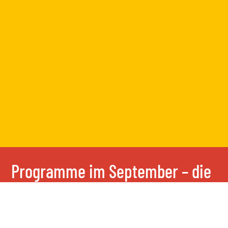
Programme im September – die
Nachsaison am Balaton beginnt!
29 Juni, 2023