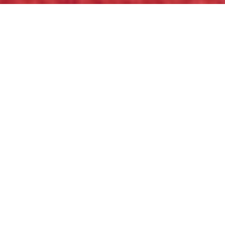
geöffnet – Safety first
19 Mai, 2022
Die Strände am Balaton
haben geöffnet – Safety first
19 Mai, 2022