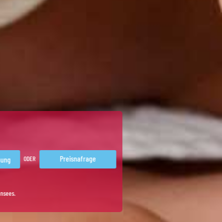
Preisnafrage
ODER
ensees.