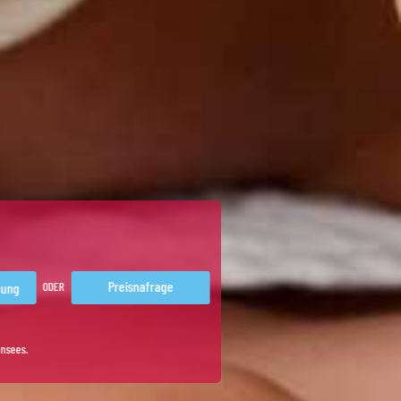
Preisnafrage
ODER
ensees.