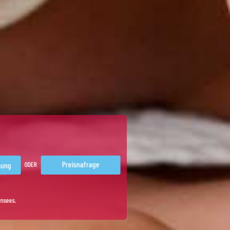
Preisnafrage
ODER
ensees.